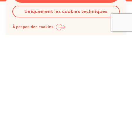
Uniquement les cookies techniques
À propos des cookies
Question Santé A.S.B.L.
Siège social :
Rue du Poinçon 51
1000 Bruxelles
Belgique
+32 (0)2 512 41 74
IBAN : BE98 0682 1150 5493 / BIC : GKCCBEBB
N° BCE : 422 023 343, inscrite au RPM du Tribunal de
l’entreprise de Bruxelles
© Copyright 2026 Question Santé A.S.B.L. - Tous droits