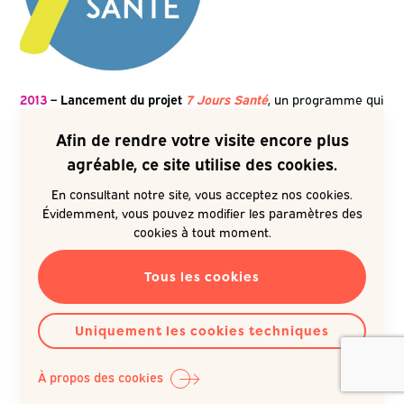
2013
– Lancement du projet
7 Jours Santé
, un programme qui
vise à promouvoir la santé de l’entrepreneur bruxellois.
Afin de rendre votre visite encore plus
agréable, ce site utilise des cookies.
En consultant notre site, vous acceptez nos cookies.
Évidemment, vous pouvez modifier les paramètres des
cookies à tout moment.
2014
Tous les cookies
Uniquement les cookies techniques
Trois écoles-pilotes mènent un projet de réaménagement des
À propos des cookies
toilettes
, accompagnées par Question Santé et l’asbl Jeune Et