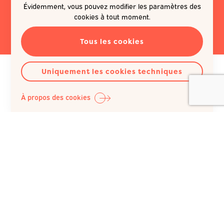
Évidemment, vous pouvez modifier les paramètres des
EN SAVOIR PLUS
cookies à tout moment.
Tous les cookies
Uniquement les cookies techniques
À propos des cookies
Question Santé A.S.B.L.
Siège social :
Rue du Poinçon 51
1000 Bruxelles
Belgique
+32 (0)2 512 41 74
IBAN : BE98 0682 1150 5493 / BIC : GKCCBEBB