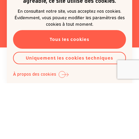
agréable, ce site utilise des cookies.
newsletter
En consultant notre site, vous acceptez nos cookies.
Évidemment, vous pouvez modifier les paramètres des
EN SAVOIR PLUS
cookies à tout moment.
Tous les cookies
Uniquement les cookies techniques
À propos des cookies
Question Santé A.S.B.L.
Siège social :
Rue du Poinçon 51
1000 Bruxelles
Belgique