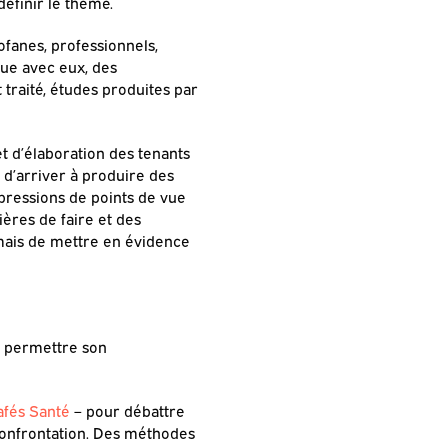
éfinir le thème.
ofanes, professionnels,
vue avec eux, des
 traité, études produites par
t d’élaboration des tenants
n d’arriver à produire des
xpressions de points de vue
ières de faire et des
 mais de mettre en évidence
r permettre son
afés Santé
– pour débattre
 confrontation. Des méthodes