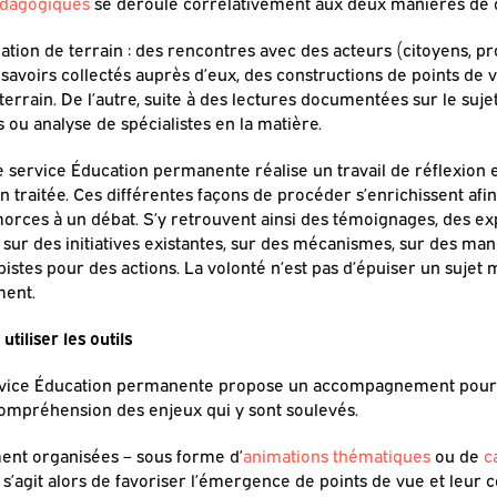
édagogiques
se déroule corrélativement aux deux manières de d
ration de terrain : des rencontres avec des acteurs (citoyens, pr
 savoirs collectés auprès d’eux, des constructions de points de 
errain. De l’autre, suite à des lectures documentées sur le sujet
s ou analyse de spécialistes en la matière.
 service Éducation permanente réalise un travail de réflexion e
on traitée. Ces différentes façons de procéder s’enrichissent afi
morces à un débat. S’y retrouvent ainsi des témoignages, des e
s sur des initiatives existantes, sur des mécanismes, sur des man
istes pour des actions. La volonté n’est pas d’épuiser un sujet
ment.
utiliser les outils
le service Éducation permanente propose un accompagnement pou
 compréhension des enjeux qui y sont soulevés.
ent organisées – sous forme d’
animations thématiques
ou de
c
Il s’agit alors de favoriser l’émergence de points de vue et leur