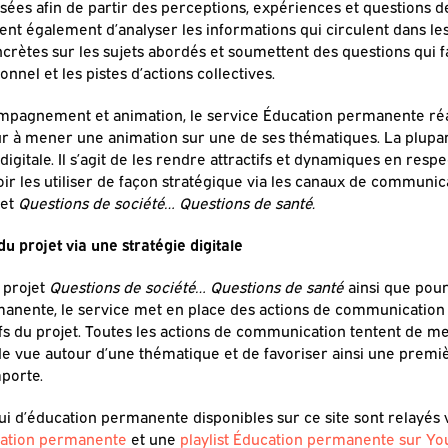
lisées afin de partir des perceptions, expériences et questions d
 également d’analyser les informations qui circulent dans les
crètes sur les sujets abordés et soumettent des questions qui fa
nnel et les pistes d’actions collectives.
ompagnement et animation, le service Éducation permanente réal
ur à mener une animation sur une de ses thématiques. La plupart
gitale. Il s’agit de les rendre attractifs et dynamiques en respe
oir les utiliser de façon stratégique via les canaux de communi
jet
Questions de société… Questions de santé.
 du projet via une stratégie digitale
 projet
Questions de société… Questions de santé
ainsi que pou
manente, le service met en place des actions de communication 
ifs du projet. Toutes les actions de communication tentent de me
e vue autour d’une thématique et de favoriser ainsi une premi
mporte.
ppui d’éducation permanente disponibles sur ce site sont relayés 
cation permanente
et une
playlist Éducation permanente sur Yo