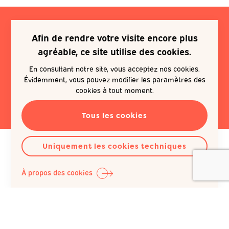
Afin de rendre votre visite encore plus
Je souhaite m'inscrire à une
agréable, ce site utilise des cookies.
newsletter
En consultant notre site, vous acceptez nos cookies.
Évidemment, vous pouvez modifier les paramètres des
EN SAVOIR PLUS
cookies à tout moment.
Tous les cookies
Uniquement les cookies techniques
À propos des cookies