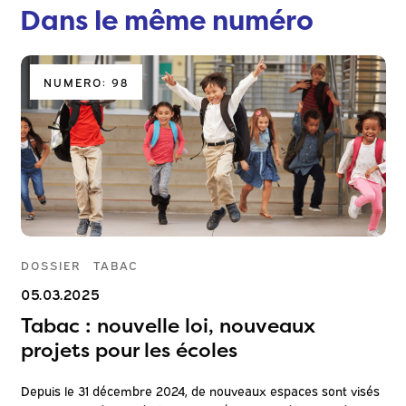
Dans le même numéro
NUMERO: 98
DOSSIER
TABAC
DO
05.03.2025
05
Tabac : nouvelle loi, nouveaux
Pr
projets pour les écoles
c
ent
Depuis le 31 décembre 2024, de nouveaux espaces sont visés
Les