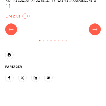
oilà
par une interdiction de fumer. La récente modification de la
l’i
[…]
pér
Lire plus
Lir
PARTAGER