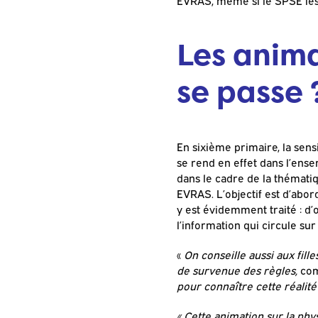
EVRAS, même si le SPSE les 
Les anima
se passe 
En sixième primaire, la sens
se rend en effet dans l’ense
dans le cadre de la thémati
EVRAS. L’objectif est d’abo
y est évidemment traité : d
l’information qui circule sur
«
On conseille aussi aux fille
de survenue des règles,
com
pour connaître cette réalité 
« Cette animation sur la phy