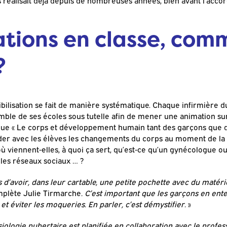
réalisait déjà depuis de nombreuses années, bien avant l’acco
tions en classe, com
?
ibilisation se fait de manière systématique. Chaque infirmière 
mble de ses écoles sous tutelle afin de mener une animation sur
que « Le corps et développement humain tant des garçons que 
rder avec les élèves les changements du corps au moment de la 
’où viennent-elles, à quoi ça sert, qu’est-ce qu’un gynécologu
 les réseaux sociaux … ?
s d’avoir, dans leur cartable, une petite pochette avec du matéri
plète Julie Tirmarche
. C’est important que les garçons en ent
et éviter les moqueries. En parler, c’est démystifier.
»
siologie pubertaire est planifiée en collaboration avec le profes