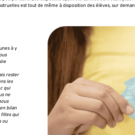
struelles est tout de même à disposition des élèves, sur deman
eunes à y
ous
lie
ais rester
ns les
c qui
ous ne
nous
en bilan
illes qui
s ou