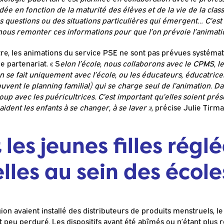
idée en fonction de la maturité des élèves et de la vie de la cla
des questions ou des situations particulières qui émergent… C’est
 nous remonter ces informations pour que l’on prévoie l’animat
tre, les animations du service PSE ne sont pas prévues systéma
e partenariat. « S
elon l’école, nous collaborons avec le CPMS, l
ion se fait uniquement avec l’école, ou les éducateurs, éducatrice
uvent le planning familial) qui se charge seul de l’animation. Da
oup avec les puéricultrices. C’est important qu’elles soient prés
 aident les enfants à se changer, à se laver »
, précise Julie Tirm
es jeunes filles réglé
lles au sein des école
gion avaient installé des distributeurs de produits menstruels, 
nt peu perduré. Les dispositifs ayant été abîmés ou n’étant plus r