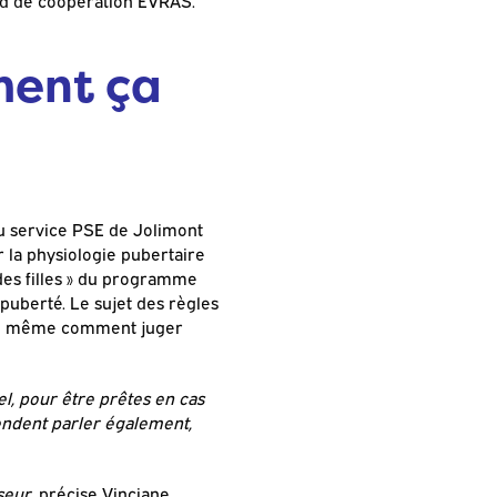
rd de coopération EVRAS.
ment ça
du service PSE de Jolimont
 la physiologie pubertaire
des filles » du programme
puberté. Le sujet des règles
e ou même comment juger
el, pour être prêtes en cas
endent parler également,
seur,
précise Vinciane