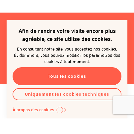
Afin de rendre votre visite encore plus
Je souhaite m'inscrire à une
agréable, ce site utilise des cookies.
newsletter
En consultant notre site, vous acceptez nos cookies.
Évidemment, vous pouvez modifier les paramètres des
EN SAVOIR PLUS
cookies à tout moment.
Tous les cookies
Uniquement les cookies techniques
À propos des cookies