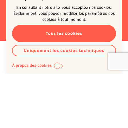
newsletter
En consultant notre site, vous acceptez nos cookies.
Évidemment, vous pouvez modifier les paramètres des
EN SAVOIR PLUS
cookies à tout moment.
Tous les cookies
Uniquement les cookies techniques
À propos des cookies
Question Santé A.S.B.L.
Siège social :
Rue du Poinçon 51
1000 Bruxelles
Belgique