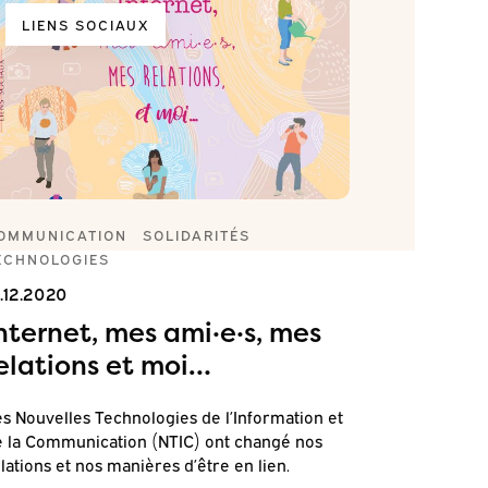
LIENS SOCIAUX
NUMÉRO
01.01.2021
OMMUNICATION
SOLIDARITÉS
ECHNOLOGIES
Le num
1.12.2020
santé :
nternet, mes ami·e·s, mes
Chapitre
elations et moi…
: opport
s Nouvelles Technologies de l’Information et
Chapitre
 la Communication (NTIC) ont changé nos
accès au
lations et nos manières d’être en lien.
Chapitr