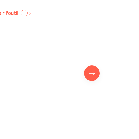
les algo
ir l'outil
Chapitre
particip
TÉL