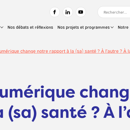
RECHERCHER :
Nos débats et réflexions
Nos projets et programmes
Notre 
umérique change notre rapport à la (sa) santé ? À l’autre ? À l
 numérique chang
 (sa) santé ? À l’