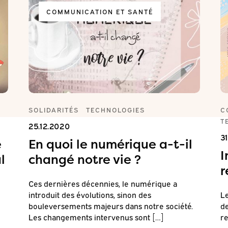
COMMUNICATION ET SANTÉ
SOLIDARITÉS
TECHNOLOGIES
C
T
25.12.2020
3
é
En quoi le numérique a-t-il
I
l
changé notre vie ?
r
Ces dernières décennies, le numérique a
introduit des évolutions, sinon des
Le
bouleversements majeurs dans notre société.
de
Les changements intervenus sont […]
re