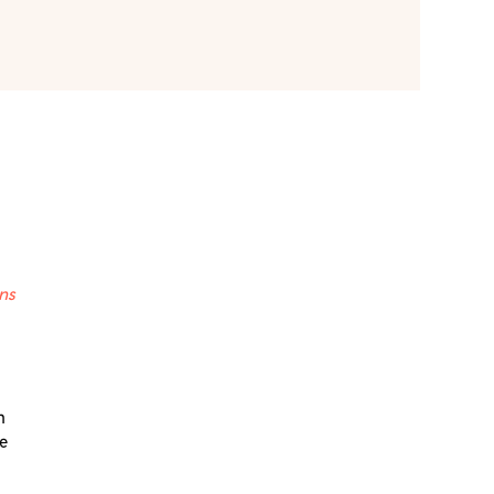
ns
n
re