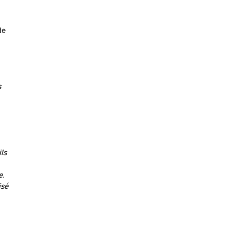
de
s
ls
e.
isé