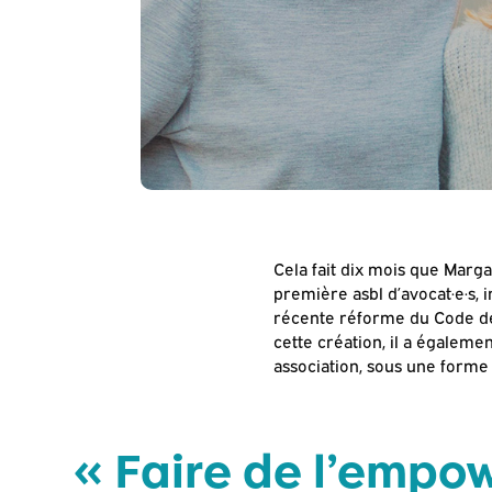
Cela fait dix mois que Marg
première asbl d’avocat·e·s, i
récente réforme du Code de
cette création, il a égaleme
association, sous une forme 
« Faire de l’empo