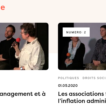
ue
NUMERO: 2
POLITIQUES
DROITS SOC
01.05.2020
 management et à
Les association
l’inflation admin