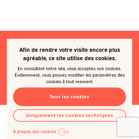
Afin de rendre votre visite encore plus
Je souhaite m'inscrire à une
agréable, ce site utilise des cookies.
newsletter
En consultant notre site, vous acceptez nos cookies.
Évidemment, vous pouvez modifier les paramètres des
EN SAVOIR PLUS
cookies à tout moment.
Tous les cookies
Uniquement les cookies techniques
À propos des cookies