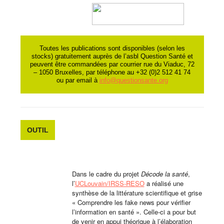
Toutes les publications sont disponibles (selon les
stocks) gratuitement auprès de l’asbl Question Santé et
peuvent être commandées par courrier rue du Viaduc, 72
– 1050 Bruxelles, par téléphone au +32 (0)2 512 41 74
ou par email à
info@questionsante.org
OUTIL
Dans le cadre du projet
Décode la santé
,
l’
UCLouvain/IRSS-RESO
a réalisé une
synthèse de la littérature scientifique et grise
« Comprendre les fake news pour vérifier
l’information en santé ». Celle-ci a pour but
de venir en appui théorique à l’élaboration