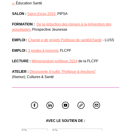
»
, Éducation Santé
SALON :
Salon Evras 2024
, PIPSA
FORMATION :
De la réduction des risques à la prévention des
assuétudes
, Prospective Jeunesse
EMPLOI :
Chargé·e de projets Politique de santé/eSanté
- LUSS
EMPLOI :
3 postes à pourvoir
, FLCPF
LECTURE :
Mémorandum politique 2024
de la FLCPF
ATELIER :
Découverte d’outils "Politique & élections"
(Namur), Cultures & Santé
AVEC LE SOUTIEN DE :