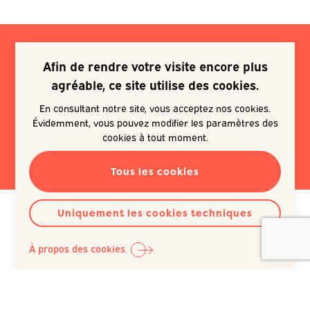
Afin de rendre votre visite encore plus
Je souhaite m'inscrire à une
agréable, ce site utilise des cookies.
newsletter
En consultant notre site, vous acceptez nos cookies.
Évidemment, vous pouvez modifier les paramètres des
EN SAVOIR PLUS
cookies à tout moment.
Tous les cookies
Uniquement les cookies techniques
À propos des cookies