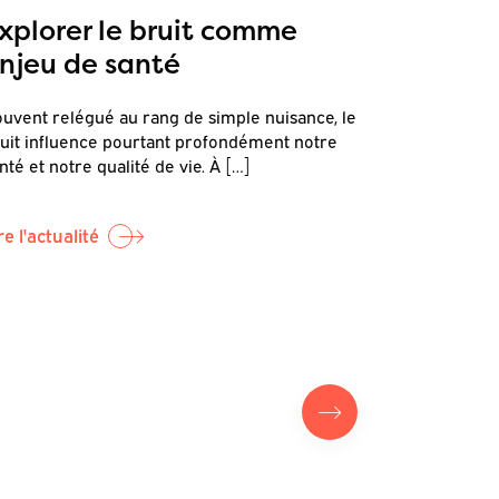
xplorer le bruit comme
Commen
njeu de santé
terrain
et de r
uvent relégué au rang de simple nuisance, le
et la s
uit influence pourtant profondément notre
nté et notre qualité de vie. À […]
C’est dans c
sonore et s
par Canopea,
re l'actualité
Lire l'actual