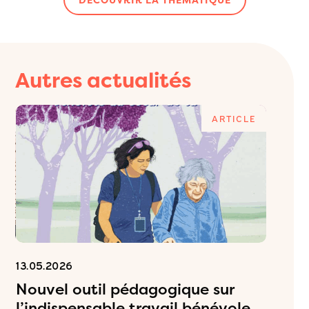
Autres actualités
E
ARTICLE
13.05.2026
06.05.2
Nouvel outil pédagogique sur
Inscr
l’indispensable travail bénévole
ateli