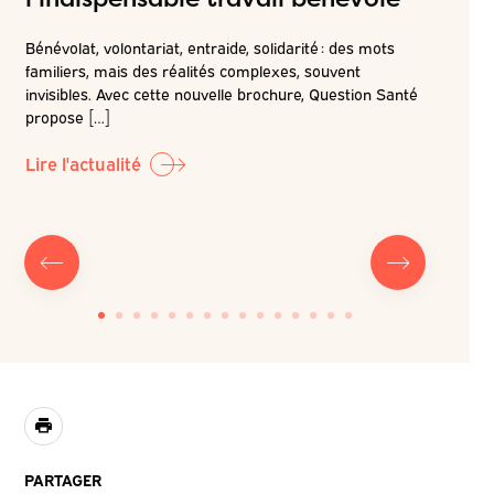
attei
Bénévolat, volontariat, entraide, solidarité : des mots
de pr
familiers, mais des réalités complexes, souvent
é
invisibles. Avec cette nouvelle brochure, Question Santé
r la
Dans la c
propose […]
LABO-QS, 
prochain 
Lire l'actualité
Lire l'ac
PARTAGER