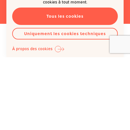
cookies à tout moment.
Tous les cookies
Uniquement les cookies techniques
À propos des cookies
Question Santé A.S.B.L.
Siège social :
Rue du Poinçon 51
1000 Bruxelles
Belgique
+32 (0)2 512 41 74
IBAN : BE98 0682 1150 5493 / BIC : GKCCBEBB
N° BCE : 422 023 343, inscrite au RPM du Tribunal de