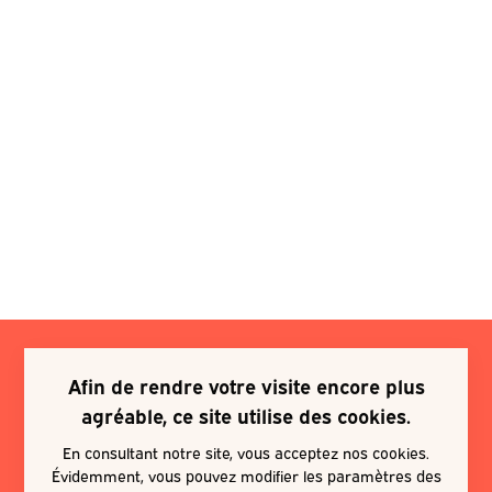
Afin de rendre votre visite encore plus
Je souhaite m'inscrire à une
agréable, ce site utilise des cookies.
newsletter
En consultant notre site, vous acceptez nos cookies.
Évidemment, vous pouvez modifier les paramètres des
EN SAVOIR PLUS