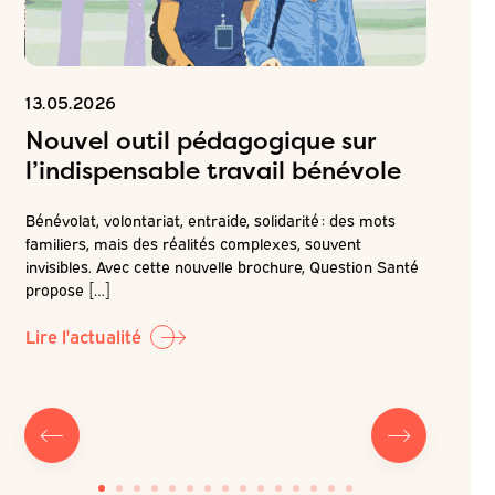
13.05.2026
06.05.2
Nouvel outil pédagogique sur
Inscr
l’indispensable travail bénévole
ateli
attei
Bénévolat, volontariat, entraide, solidarité : des mots
de pr
familiers, mais des réalités complexes, souvent
é
invisibles. Avec cette nouvelle brochure, Question Santé
r la
Dans la c
propose […]
LABO-QS, 
prochain 
Lire l'actualité
Lire l'ac