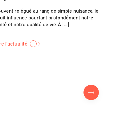
et de r
uvent relégué au rang de simple nuisance, le
et la s
uit influence pourtant profondément notre
nté et notre qualité de vie. À […]
C’est dans c
sonore et s
par Canopea,
re l'actualité
Lire l'actual