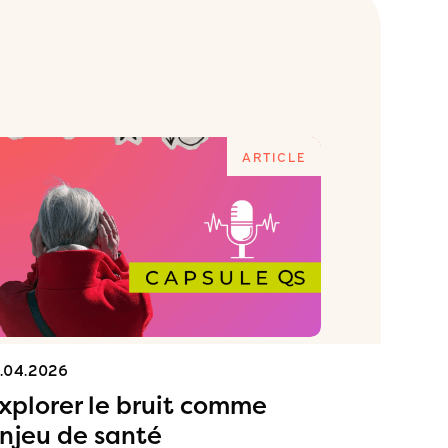
ARTICLE
1.04.2026
15.04.2026
xplorer le bruit comme
Commen
njeu de santé
terrain