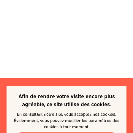
Afin de rendre votre visite encore plus
Je souhaite m'inscrire à une
agréable, ce site utilise des cookies.
newsletter
En consultant notre site, vous acceptez nos cookies.
Évidemment, vous pouvez modifier les paramètres des
EN SAVOIR PLUS
cookies à tout moment.