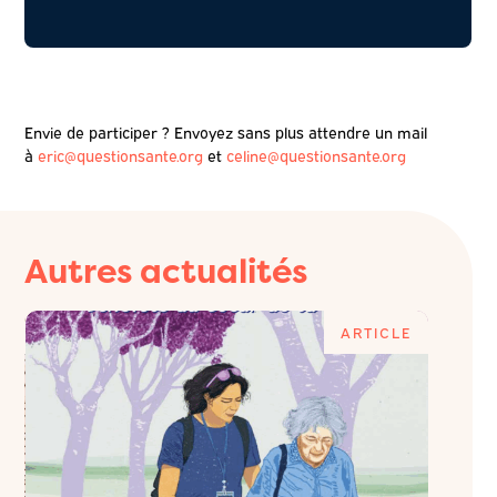
Envie de participer ? Envoyez sans plus attendre un mail
à
eric@questionsante.org
et
celine@questionsante.org
Autres actualités
E
ARTICLE