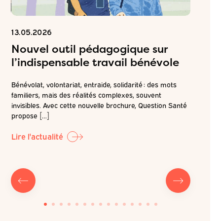
13.05.2026
06.05.2
Nouvel outil pédagogique sur
Inscr
l’indispensable travail bénévole
ateli
attei
Bénévolat, volontariat, entraide, solidarité : des mots
de pr
familiers, mais des réalités complexes, souvent
é
invisibles. Avec cette nouvelle brochure, Question Santé
r la
Dans la c
propose […]
LABO-QS, 
prochain 
Lire l'actualité
Lire l'ac