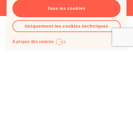
Tous les cookies
Uniquement les cookies techniques
À propos des cookies
Question Santé A.S.B.L.
Siège social :
Rue du Poinçon 51
1000 Bruxelles
Belgique
+32 (0)2 512 41 74
IBAN : BE98 0682 1150 5493 / BIC : GKCCBEBB
N° BCE : 422 023 343, inscrite au RPM du Tribunal de
l’entreprise de Bruxelles