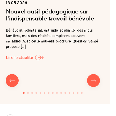
13.05.2026
06.05.2
Nouvel outil pédagogique sur
Inscr
l’indispensable travail bénévole
ateli
attei
Bénévolat, volontariat, entraide, solidarité : des mots
de pr
familiers, mais des réalités complexes, souvent
é
invisibles. Avec cette nouvelle brochure, Question Santé
r la
Dans la c
propose […]
LABO-QS, 
prochain 
Lire l'actualité
Lire l'ac