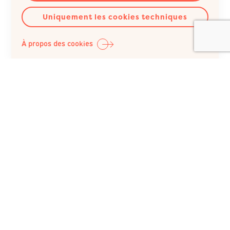
Uniquement les cookies techniques
À propos des cookies
Question Santé A.S.B.L.
Siège social :
Rue du Poinçon 51
1000 Bruxelles
Belgique
+32 (0)2 512 41 74
IBAN : BE98 0682 1150 5493 / BIC : GKCCBEBB
N° BCE : 422 023 343, inscrite au RPM du Tribunal de
l’entreprise de Bruxelles
© Copyright 2026 Question Santé A.S.B.L. - Tous droits