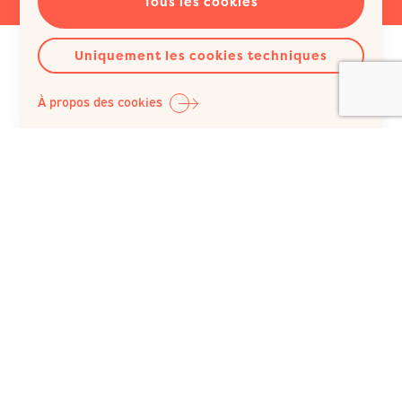
Tous les cookies
Uniquement les cookies techniques
À propos des cookies
Question Santé A.S.B.L.
Siège social :
Rue du Poinçon 51
1000 Bruxelles
Belgique
+32 (0)2 512 41 74
IBAN : BE98 0682 1150 5493 / BIC : GKCCBEBB
N° BCE : 422 023 343, inscrite au RPM du Tribunal de
l’entreprise de Bruxelles