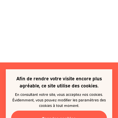
Afin de rendre votre visite encore plus
Je souhaite m'inscrire à une
agréable, ce site utilise des cookies.
newsletter
En consultant notre site, vous acceptez nos cookies.
Évidemment, vous pouvez modifier les paramètres des
EN SAVOIR PLUS
cookies à tout moment.