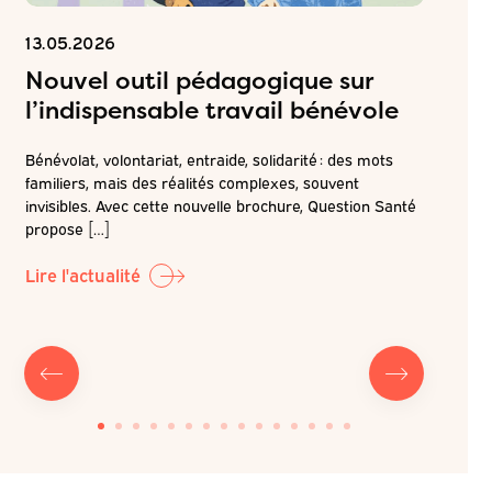
13.05.2026
06.05.2
Nouvel outil pédagogique sur
Inscr
l’indispensable travail bénévole
ateli
attei
Bénévolat, volontariat, entraide, solidarité : des mots
de pr
familiers, mais des réalités complexes, souvent
é
invisibles. Avec cette nouvelle brochure, Question Santé
r la
Dans la c
propose […]
LABO-QS, 
prochain 
Lire l'actualité
Lire l'ac