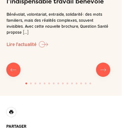
l’indispensable travail bénévole
ateli
attei
Bénévolat, volontariat, entraide, solidarité : des mots
de pr
familiers, mais des réalités complexes, souvent
é
invisibles. Avec cette nouvelle brochure, Question Santé
r la
Dans la c
propose […]
LABO-QS, 
prochain 
Lire l'actualité
Lire l'ac
PARTAGER