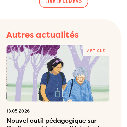
LIRE LE NUMÉRO
Autres actualités
E
ARTICLE
13.05.2026
06.05.2
Nouvel outil pédagogique sur
Inscr