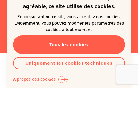
Je souhaite m'inscrire à une
agréable, ce site utilise des cookies.
newsletter
En consultant notre site, vous acceptez nos cookies.
Évidemment, vous pouvez modifier les paramètres des
EN SAVOIR PLUS
cookies à tout moment.
Tous les cookies
Uniquement les cookies techniques
À propos des cookies
Question Santé A.S.B.L.
Siège social :