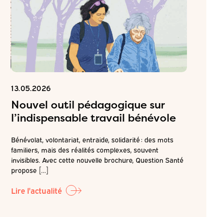
13.05.2026
06.05.2
Nouvel outil pédagogique sur
Inscr
l’indispensable travail bénévole
ateli
attei
Bénévolat, volontariat, entraide, solidarité : des mots
de pr
familiers, mais des réalités complexes, souvent
é
invisibles. Avec cette nouvelle brochure, Question Santé
r la
Dans la c
propose […]
LABO-QS, 
prochain 
Lire l'actualité
Lire l'ac