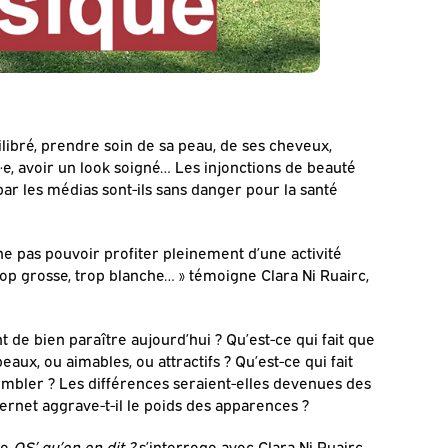
libré, prendre soin de sa peau, de ses cheveux,
é·e, avoir un look soigné… Les injonctions de beauté
r les médias sont-ils sans danger pour la santé
 ne pas pouvoir profiter pleinement d’une activité
op grosse, trop blanche… » témoigne Clara Ni Ruairc,
t de bien paraître aujourd’hui ? Qu’est-ce qui fait que
eaux, ou aimables, ou attractifs ? Qu’est-ce qui fait
embler ? Les différences seraient-elles devenues des
ernet aggrave-t-il le poids des apparences ?
ie
QS’ qu’on en dit ?
s’interroge avec Clara Ni Ruairc,