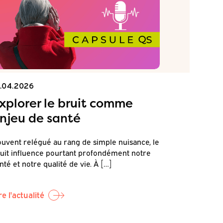
1.04.2026
15.04.2026
xplorer le bruit comme
Commen
njeu de santé
terrain
et de r
uvent relégué au rang de simple nuisance, le
et la s
uit influence pourtant profondément notre
nté et notre qualité de vie. À […]
C’est dans c
sonore et s
par Canopea,
re l'actualité