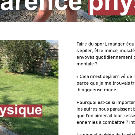
Faire du sport, manger équi
s’épiler, être mince, muscl
envoyés quotidiennement pa
mentale ?
« Cela m’est déjà arrivé de
parce que je me trouvais tr
bloggueuse mode.
Pourquoi est-ce si importan
les autres nous paraissent b
que l’on aimerait leur ress
ennemies à combattre ? Int
La nouvelle vidéo de la sér