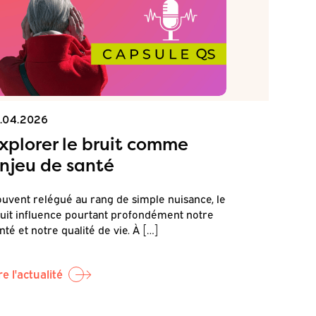
1.04.2026
15.04.2026
xplorer le bruit comme
Commen
njeu de santé
terrain
et de r
uvent relégué au rang de simple nuisance, le
et la s
uit influence pourtant profondément notre
nté et notre qualité de vie. À […]
C’est dans c
sonore et s
par Canopea,
re l'actualité