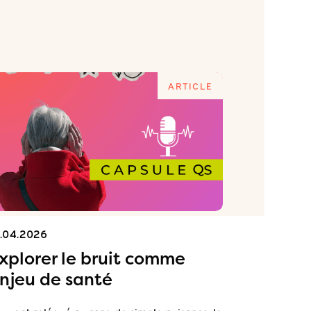
ARTICLE
1.04.2026
15.04.2026
xplorer le bruit comme
Commen
njeu de santé
terrain
et de r