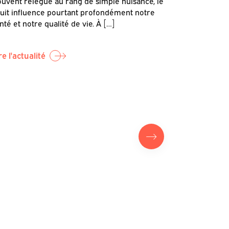
uvent relégué au rang de simple nuisance, le
et la s
uit influence pourtant profondément notre
nté et notre qualité de vie. À […]
C’est dans c
sonore et s
par Canopea,
re l'actualité
Lire l'actual