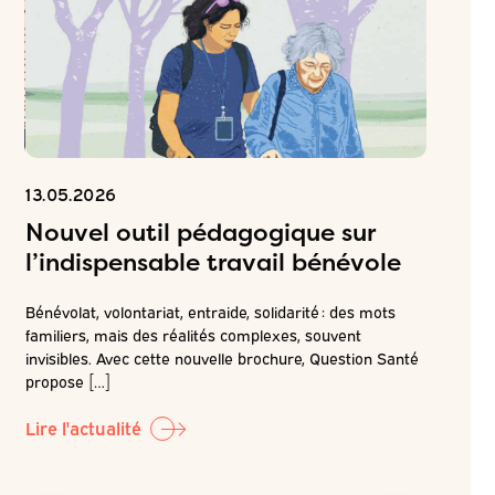
13.05.2026
06.05.2
Nouvel outil pédagogique sur
Inscr
l’indispensable travail bénévole
ateli
attei
Bénévolat, volontariat, entraide, solidarité : des mots
de pr
familiers, mais des réalités complexes, souvent
é
invisibles. Avec cette nouvelle brochure, Question Santé
r la
Dans la c
propose […]
LABO-QS, 
prochain 
Lire l'actualité
Lire l'ac