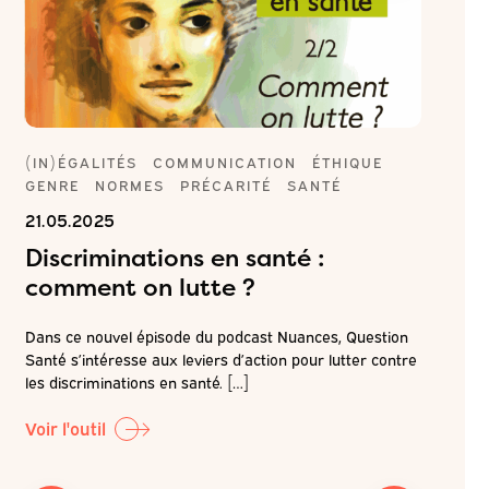
TÉ
(IN)ÉGALITÉS
COMMUNICATION
ÉTHIQUE
(IN)ÉGA
GENRE
NORMES
PRÉCARITÉ
SANTÉ
GENRE
21.05.2025
09.04.
Discriminations en santé :
Discr
t
comment on lutte ?
on pa
 ou
Dans ce nouvel épisode du podcast Nuances, Question
Dans ce p
nes
Santé s’intéresse aux leviers d’action pour lutter contre
discrimin
les discriminations en santé. […]
contexte 
Voir l'outil
Voir l'out