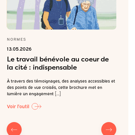
TÉ
NORMES
(IN)ÉGA
SANTÉ 
13.05.2026
26.06.2
Le travail bénévole au coeur de
Réuss
la cité : indispensable
t
entre
À travers des témoignages, des analyses accessibles et
 ou
des points de vue croisés, cette brochure met en
Loin des 
nes
lumière un engagement […]
réussites
propre ac
Voir l'outil
Voir l'out