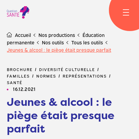
Skip
to
content
Accueil
Nos productions
Éducation
permanente
Nos outils
Tous les outils
Jeunes & alcool : le piège était presque parfait
BROCHURE
DIVERSITÉ CULTURELLE
FAMILLES
NORMES
REPRÉSENTATIONS
SANTÉ
16.12.2021
Jeunes & alcool : le
piège était presque
parfait