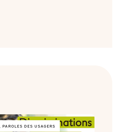
S, PAROLES DES USAGERS
DROIT