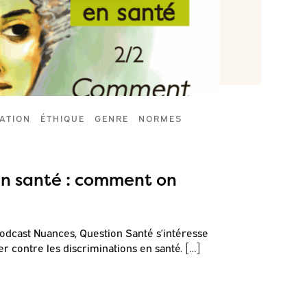
ATION
ÉTHIQUE
GENRE
NORMES
(IN)ÉGALIT
PRÉCARITÉ
09.04.202
en santé : comment on
Discrim
?
odcast Nuances, Question Santé s’intéresse
Dans ce podc
ter contre les discriminations en santé. […]
santé. Ce p
Voir l'outil