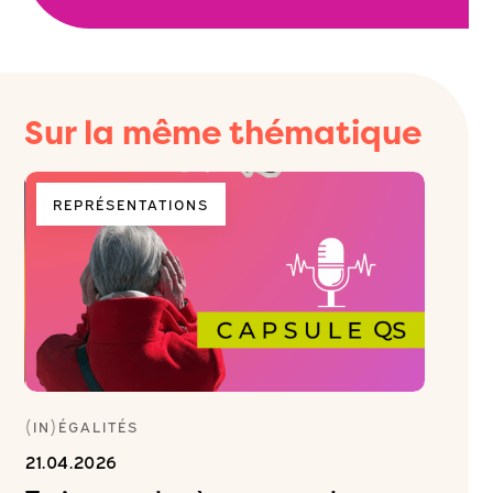
Sur la même thématique
REPRÉSENTATIONS
ENV
(IN)ÉGALITÉS
(IN)ÉGA
21.04.2026
19.11.20