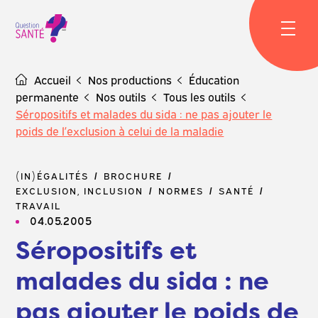
Skip
to
content
Accueil
Nos productions
Éducation
permanente
Nos outils
Tous les outils
Séropositifs et malades du sida : ne pas ajouter le
poids de l’exclusion à celui de la maladie
(IN)ÉGALITÉS
BROCHURE
EXCLUSION, INCLUSION
NORMES
SANTÉ
TRAVAIL
04.05.2005
Séropositifs et
malades du sida : ne
pas ajouter le poids de