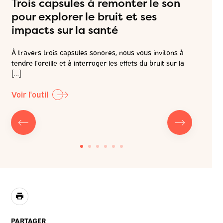
Trois capsules à remonter le son
Ces br
use
pour explorer le bruit et ses
qui s
impacts sur la santé
Nous bai
choisis o
À travers trois capsules sonores, nous vous invitons à
e
quotidien
tendre l’oreille et à interroger les effets du bruit sur la
[…]
Voir l'out
Voir l'outil
PARTAGER