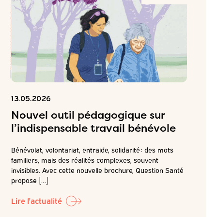
13.05.2026
06.05.2
Nouvel outil pédagogique sur
Inscr
l’indispensable travail bénévole
ateli
attei
Bénévolat, volontariat, entraide, solidarité : des mots
de pr
familiers, mais des réalités complexes, souvent
é
invisibles. Avec cette nouvelle brochure, Question Santé
r la
Dans la c
propose […]
LABO-QS, 
prochain 
Lire l'actualité
Lire l'ac