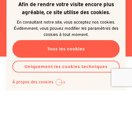
Afin de rendre votre visite encore plus
Je souhaite m'inscrire à une
agréable, ce site utilise des cookies.
newsletter
En consultant notre site, vous acceptez nos cookies.
Évidemment, vous pouvez modifier les paramètres des
EN SAVOIR PLUS
cookies à tout moment.
Tous les cookies
Uniquement les cookies techniques
À propos des cookies
Question Santé A.S.B.L.