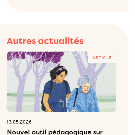
Autres actualités
E
ARTICLE
13.05.2026
06.05.2
Nouvel outil pédagogique sur
Inscr