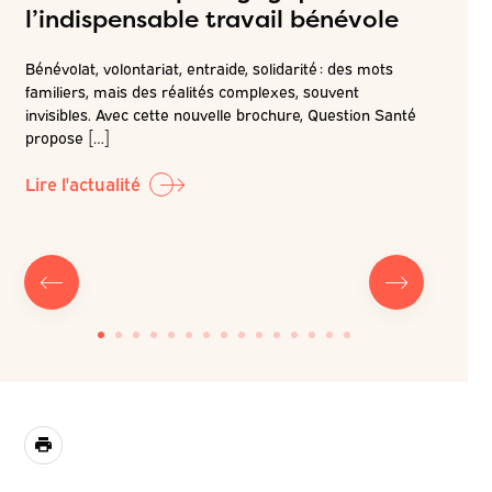
l’indispensable travail bénévole
ateli
attei
Bénévolat, volontariat, entraide, solidarité : des mots
de pr
familiers, mais des réalités complexes, souvent
é
invisibles. Avec cette nouvelle brochure, Question Santé
r la
Dans la c
propose […]
LABO-QS, 
prochain 
Lire l'actualité
Lire l'ac