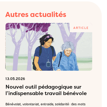
Autres actualités
E
ARTICLE
13.05.2026
06.05.2
Nouvel outil pédagogique sur
Inscr
l’indispensable travail bénévole
ateli
attei
Bénévolat, volontariat, entraide, solidarité : des mots
de pr