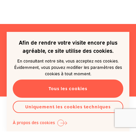
Afin de rendre votre visite encore plus
Je souhaite m'inscrire à une
agréable, ce site utilise des cookies.
newsletter
En consultant notre site, vous acceptez nos cookies.
Évidemment, vous pouvez modifier les paramètres des
EN SAVOIR PLUS
cookies à tout moment.
Tous les cookies
Uniquement les cookies techniques
À propos des cookies