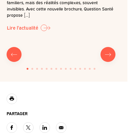
familiers, mais des réalités complexes, souvent
é
invisibles. Avec cette nouvelle brochure, Question Santé
r la
Dans la c
propose […]
LABO-QS, 
prochain 
Lire l'actualité
Lire l'ac
PARTAGER