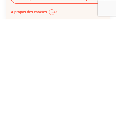
À propos des cookies
Question Santé A.S.B.L.
Siège social :
Rue du Poinçon 51
1000 Bruxelles
Belgique
+32 (0)2 512 41 74
IBAN : BE98 0682 1150 5493 / BIC : GKCCBEBB
N° BCE : 422 023 343, inscrite au RPM du Tribunal de
l’entreprise de Bruxelles
© Copyright 2026 Question Santé A.S.B.L. - Tous droits
réservés
Termes et conditions
Politique de confidentialité
Cookies