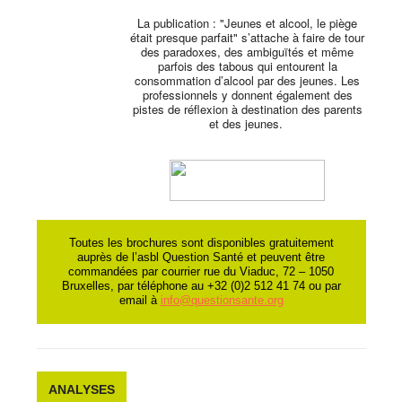
La publication : "Jeunes et alcool, le piège
était presque parfait" s’attache à faire de tour
des paradoxes, des ambiguïtés et même
parfois des tabous qui entourent la
consommation d’alcool par des jeunes. Les
professionnels y donnent également des
pistes de réflexion à destination des parents
et des jeunes.
Toutes les brochures sont disponibles gratuitement
auprès de l’asbl Question Santé et peuvent être
commandées par courrier rue du Viaduc, 72 – 1050
Bruxelles, par téléphone au +32 (0)2 512 41 74 ou par
email à
info@questionsante.org
ANALYSES