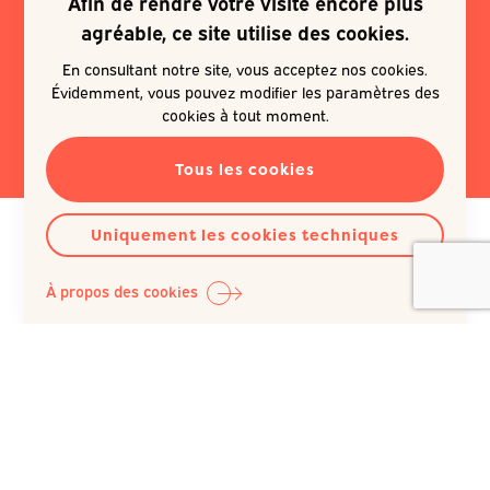
Afin de rendre votre visite encore plus
Je souhaite m'inscrire à une
agréable, ce site utilise des cookies.
newsletter
En consultant notre site, vous acceptez nos cookies.
Évidemment, vous pouvez modifier les paramètres des
EN SAVOIR PLUS
cookies à tout moment.
Tous les cookies
Uniquement les cookies techniques
À propos des cookies
Question Santé A.S.B.L.