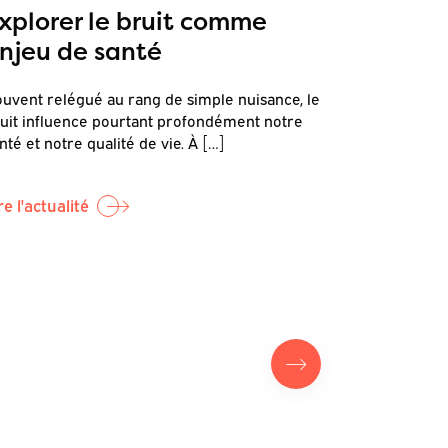
xplorer le bruit comme
Commen
njeu de santé
terrain
et de r
uvent relégué au rang de simple nuisance, le
et la s
uit influence pourtant profondément notre
nté et notre qualité de vie. À […]
C’est dans c
sonore et s
par Canopea,
re l'actualité
Lire l'actual