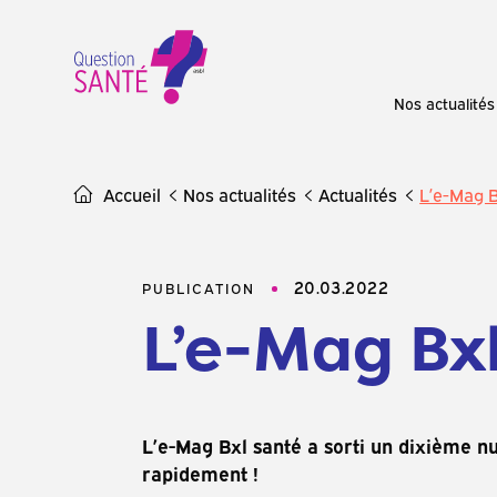
Skip
to
content
Nos actualités
Accueil
Nos actualités
Actualités
L’e-Mag Bx
20.03.2022
PUBLICATION
L’e-Mag Bxl 
L’e-Mag Bxl santé a sorti un dixième 
rapidement !