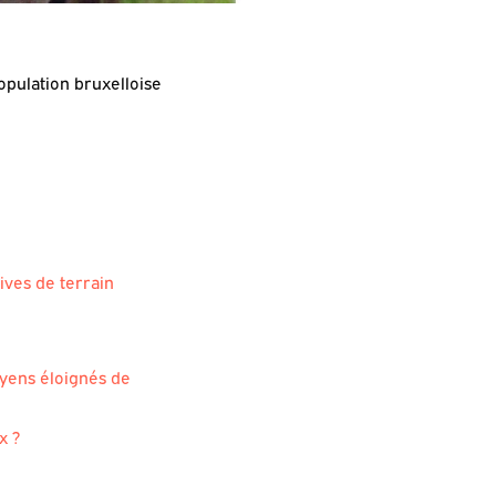
opulation bruxelloise
ives de terrain
toyens éloignés de
x ?