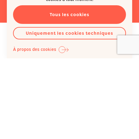
Tous les cookies
Uniquement les cookies techniques
À propos des cookies
Question Santé A.S.B.L.
Siège social :
Rue du Poinçon 51
1000 Bruxelles
Belgique
+32 (0)2 512 41 74
IBAN : BE98 0682 1150 5493 / BIC : GKCCBEBB
N° BCE : 422 023 343, inscrite au RPM du Tribunal de
l’entreprise de Bruxelles