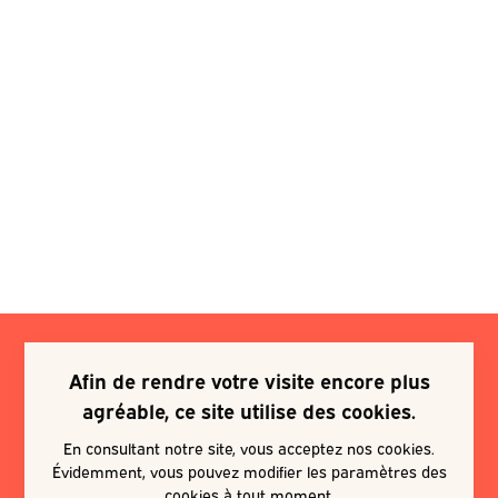
Afin de rendre votre visite encore plus
Je souhaite m'inscrire à une
agréable, ce site utilise des cookies.
newsletter
En consultant notre site, vous acceptez nos cookies.
Évidemment, vous pouvez modifier les paramètres des
EN SAVOIR PLUS
cookies à tout moment.