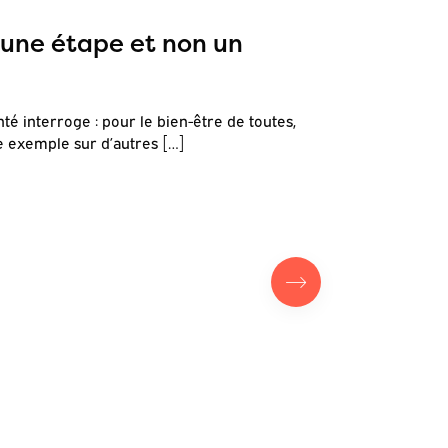
18.10.2019
ne étape et non un
Tiens 
ça…
é interroge : pour le bien-être de toutes,
A travers le
e exemple sur d’autres […]
projet du qu
Voir l'outil