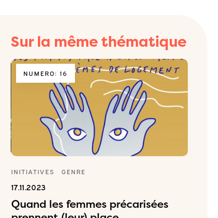
Sur la même thématique
NUMERO: 16
NUME
INITIATIVES
GENRE
ÉCHOS 
17.11.2023
03.06.2
Quand les femmes précarisées
Echo d
prennent (leur) place
élus 