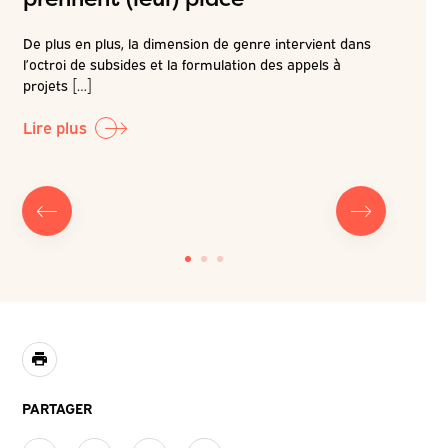
De plus en plus, la dimension de genre intervient dans
Les élus
l’octroi de subsides et la formulation des appels à
communau
projets […]
d’actualit
e
Lire plus
Lire plu
PARTAGER