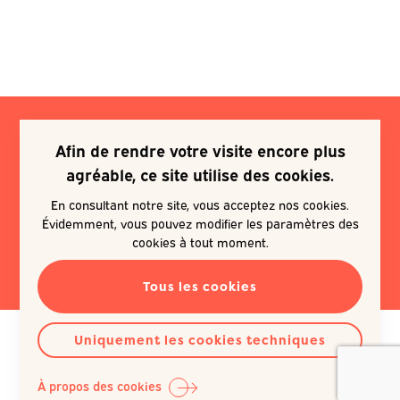
Afin de rendre votre visite encore plus
Je souhaite m'inscrire à une
agréable, ce site utilise des cookies.
newsletter
En consultant notre site, vous acceptez nos cookies.
Évidemment, vous pouvez modifier les paramètres des
EN SAVOIR PLUS
cookies à tout moment.
Tous les cookies
Uniquement les cookies techniques
À propos des cookies