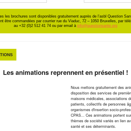
es les brochures sont disponibles gratuitement auprès de l’asbl Question San
nt être commandées par courrier rue du Viaduc, 72 – 1050 Bruxelles, par tél
au +32 (0)2 512 41 74 ou par email à
info@questionsante.org
TIONS
Les animations reprennent en présentiel !
Nous mettons gratuitement des ani
disposition des services de première
maisons médicales, associations d
patients, collectifs de personnes â
organismes d'insertion socio-profes
CPAS... Ces animations portent su
thèmes de société variés en lien av
santé et ses déterminants.