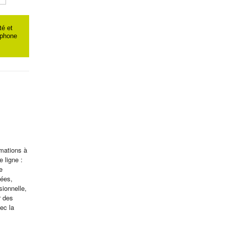
té et
éphone
mations à
 ligne :
e
gées,
sionnelle,
r des
ec la