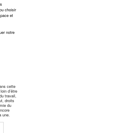
es
ou choisir
space et
uer notre
dans cette
loin d’être
du travail,
t, droits
omie du
encore
a une.