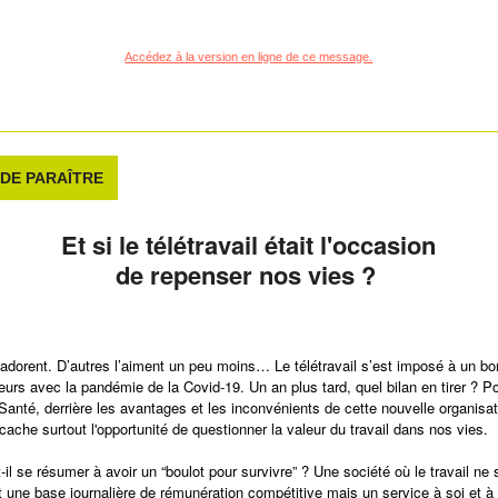
Accédez à la version en ligne de ce message.
 DE PARAÎTRE
Et si le télétravail était l'occasion
de repenser nos vies ?
l’adorent. D’autres l’aiment un peu moins… Le télétravail s’est imposé à un b
leurs avec la pandémie de la Covid-19. Un an plus tard, quel bilan en tirer ? P
Santé, derrière les avantages et les inconvénients de cette nouvelle organisa
 cache surtout l'opportunité de questionner la valeur du travail dans nos vies.
-il se résumer à avoir un “boulot pour survivre” ? Une société où le travail ne 
 une base journalière de rémunération compétitive mais un service à soi et à 