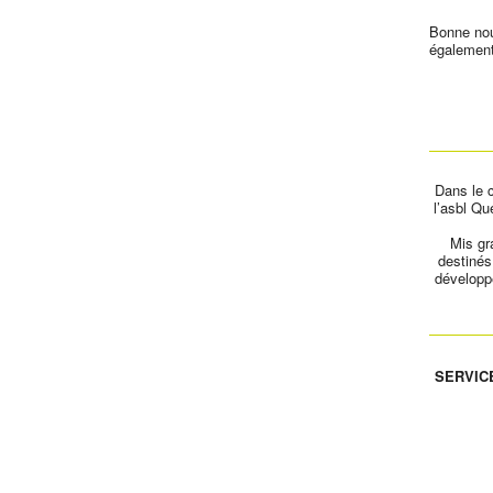
Bonne nou
également
Dans le 
l’asbl Qu
Mis gr
destinés
développe
SERVIC