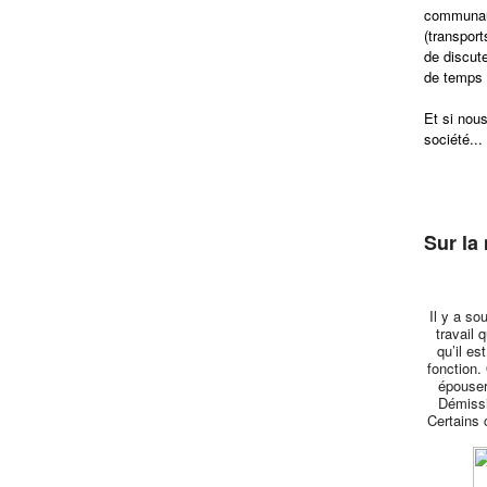
communaut
(transpor
de discute
de temps 
Et si nous
société...
Sur la
Il y a so
travail 
qu’il es
fonction.
épouser
Démissi
Certains 