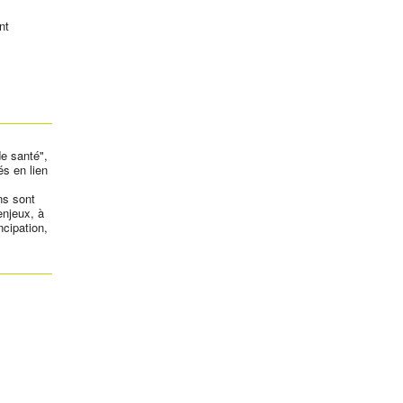
nt
e santé",
és en lien
ns sont
enjeux, à
ncipation,
: