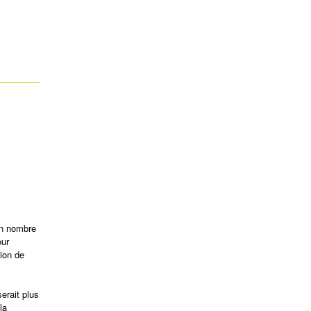
on nombre
our
tion de
serait plus
la