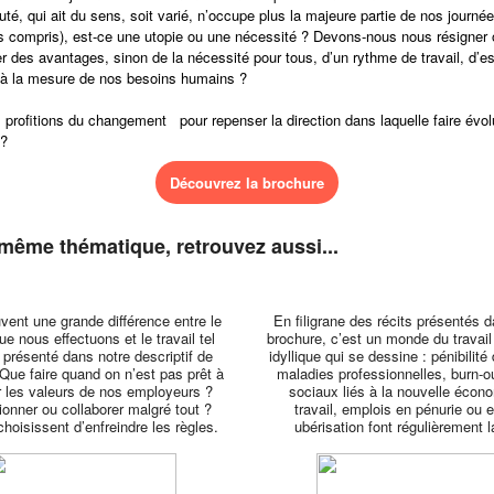
é, qui ait du sens, soit varié, n’occupe plus la majeure partie de nos journé
ts compris), est-ce une utopie ou une nécessité ? Devons-nous nous résigner 
r des avantages, sinon de la nécessité pour tous, d’un rythme de travail, d’e
à la mesure de nos besoins humains ?
 profitions du changement pour repenser la direction dans laquelle faire évol
 ?
Découvrez la brochure
 même thématique, retrouvez aussi...
uvent une grande différence entre le
En filigrane des récits présentés 
que nous effectuons et le travail tel
brochure, c’est un monde du travail 
t présenté dans notre descriptif de
idyllique qui se dessine : pénibilité 
 Que faire quand on n’est pas prêt à
maladies professionnelles, burn-ou
 les valeurs de nos employeurs ?
sociaux liés à la nouvelle écon
onner ou collaborer malgré tout ?
travail, emplois en pénurie ou 
choisissent d’enfreindre les règles.
ubérisation font régulièrement l