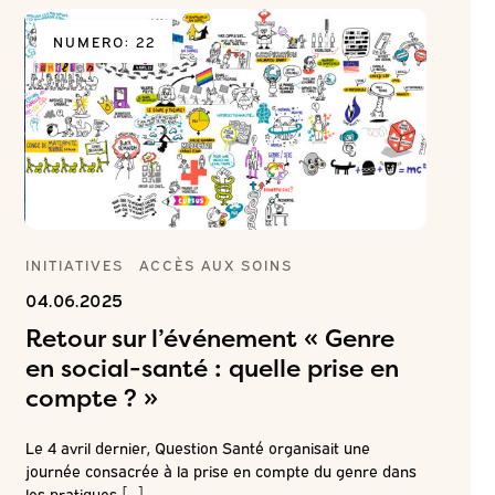
NUMERO: 22
NUME
INITIATIVES
ACCÈS AUX SOINS
INITIAT
04.06.2025
10.03.2
Retour sur l’événement « Genre
Travai
d
en social-santé : quelle prise en
sexe :
compte ? »
nivea
isée
eurs
Le 4 avril dernier, Question Santé organisait une
A l’occas
journée consacrée à la prise en compte du genre dans
l’éliminat
les pratiques […]
travaille