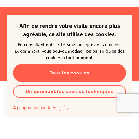
Afin de rendre votre visite encore plus
Je souhaite m'inscrire à une
agréable, ce site utilise des cookies.
newsletter
En consultant notre site, vous acceptez nos cookies.
Évidemment, vous pouvez modifier les paramètres des
EN SAVOIR PLUS
cookies à tout moment.
Tous les cookies
Uniquement les cookies techniques
À propos des cookies