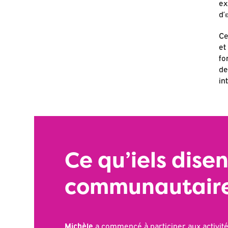
ex
d’
Ce
et
fo
de
in
Ce qu’iels disen
communautair
Michèle
a commencé à participer aux activités