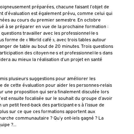
oigneusement préparées, chacune faisant l’objet de
nt d’évaluation est également prévu, comme celui qui
données au cours du premier semestre. En octobre
ué à se préparer en vue de la prochaine formation :
questions travailler avec les professionnel·le·s
s forme de « World café », avec trois tables autour
changer de table au bout de 20 minutes. Trois questions
articipation des citoyen·ne·s et professionnel·le·s dans
dera au mieux la réalisation d’un projet en santé
t émis plusieurs suggestions pour améliorer les
lle de cette évaluation pour aider les personnes-relais
ur une proposition qui sera finalement discutée lors
’est ensuite focalisée sur le souhait du groupe d’avoir
 un petit feed-back des participant·e·s à l’issue de
 plus sur ce que ces formations apportent aux
 démarche communautaire ? Qu’y ont-iels gagné ? La
quipe ?…