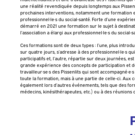
une réalité revendiquée depuis longtemps aux Pissenli
prochaines interventions, notamment une formation 
professionnel·le·s du social-santé. Forte d’une expéri
démarré en 2021 une formation sur le sujet à destinat
l’association a élargi aux professionnel·le·s du social
Ces formations sont de deux types : l’une, plus introd
sur quatre jours, s’adresse à des professionnel·le·s q
participatifs et, l’autre, répartie sur deux journées, e
grande expérience des concepts de participation et
travailleur·se·s des Pissenlits qui sont accompagné·e·
toute la formation, mais à une partie de celle-ci. Aux 
également lors d’autres événements, tels que des forma
médecins, kinésithérapeutes, etc.) ou à des réunions 