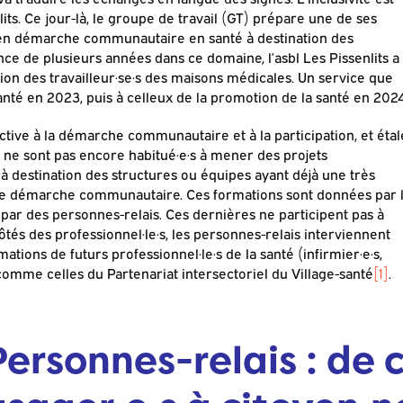
ts. Ce jour-là, le groupe de travail (GT) prépare une de ses
en démarche communautaire en santé à destination des
ence de plusieurs années dans ce domaine, l’asbl Les Pissenlits a
ion des travailleur·se·s des maisons médicales. Un service que
-santé en 2023, puis à celleux de la promotion de la santé en 2024
uctive à la démarche communautaire et à la participation, et éta
ui ne sont pas encore habitué·e·s à mener des projets
st à destination des structures ou équipes ayant déjà une très
 de démarche communautaire. Ces formations sont données par 
s par des personnes-relais. Ces dernières ne participent pas à
côtés des professionnel·le·s, les personnes-relais interviennent
tions de futurs professionnel·le·s de la santé (infirmier·e·s,
comme celles du Partenariat intersectoriel du Village-santé
[1]
.
Personnes-relais : de 