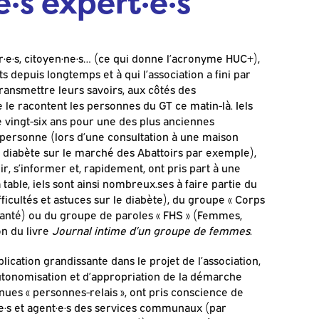
e·s expert·e·s
·e·s, citoyen·ne·s… (ce qui donne l’acronyme HUC+),
ts depuis longtemps et à qui l’association a fini par
transmettre leurs savoirs, aux côtés des
e le racontent les personnes du GT ce matin-là. Iels
ire vingt-six ans pour une des plus anciennes
e personne (lors d’une consultation à une maison
 diabète sur le marché des Abattoirs par exemple),
ir, s’informer et, rapidement, ont pris part à une
 table, iels sont ainsi nombreux.ses à faire partie du
icultés et astuces sur le diabète), du groupe « Corps
a santé) ou du groupe de paroles « FHS » (Femmes,
on du livre
Journal intime d’un groupe de femmes
.
plication grandissante dans le projet de l’association,
’autonomisation et d’appropriation de la démarche
ues « personnes-relais », ont pris conscience de
le·s et agent·e·s des services communaux (par