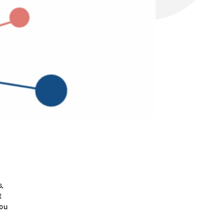
s,
t
 ou