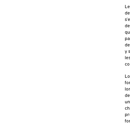
Le
de
s’
de
qu
pa
de
y 
le
co
Lo
fo
lo
de
un
ch
pr
fo