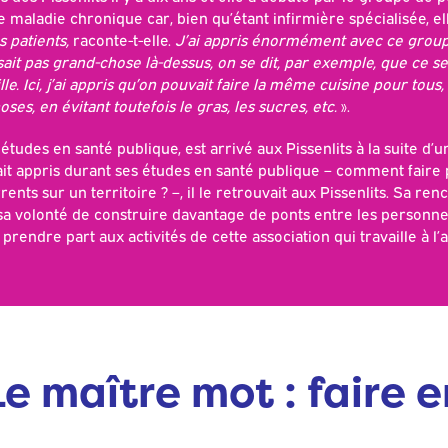
te maladie chronique car, bien qu’étant infirmière spécialisée, el
 patients,
raconte-t-elle.
J’ai appris énormément avec ce group
it pas grand-chose là-dessus, on se dit, par exemple, que ce s
e. Ici, j’ai appris qu’on pouvait faire la même cuisine pour tous
, en évitant toutefois le gras, les sucres, etc.
».
 études en santé publique, est arrivé aux Pissenlits à la suite d’u
ait appris durant ses études en santé publique – comment fair
ts sur un territoire ? –, il le retrouvait aux Pissenlits. Sa re
t sa volonté de construire davantage de ponts entre les person
rendre part aux activités de cette association qui travaille à l’
Le maître mot : faire