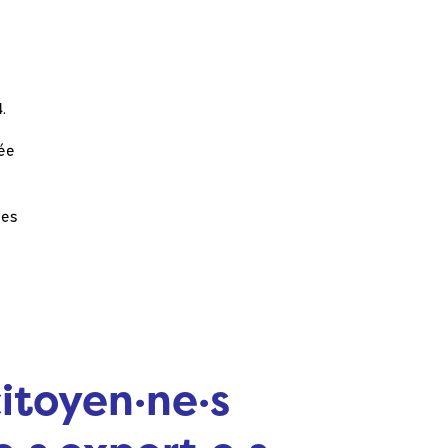
.
lée
les
citoyen·ne·s