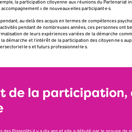
emple, la participation citoyenne aux réunions du Partenariat int
« accompagnement » de nouveaux·elles participant·e·s.
pendant, au-delà des acquis en termes de compétences psychosoci
 activités pendant de nombreuses années, ces personnes ont b
rmalisation de leurs expériences variées de la démarche commun
 la démarche et l’intérêt de la participation des citoyen·ne·s aup
tersectoriel·le·s et futurs professionnel·le·s.
t de la participation, 
e
 des Pissenlits il y a dix ans et elle a débuté par le groupe de