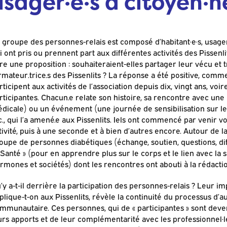
usager·e·s à
citoyen·n
 groupe des personnes-relais est composé d’habitant·e·s, usager
i ont pris ou prennent part aux différentes activités des Pissenli
ire une proposition : souhaiteraient-elles partager leur vécu et 
rmateur.trice.s des Pissenlits ? La réponse a été positive, comm
rticipent aux activités de l’association depuis dix, vingt ans, vo
rticipantes. Chacun.e relate son histoire, sa rencontre avec un
dicale) ou un événement (une journée de sensibilisation sur le
c., qui l’a amené.e aux Pissenlits. Iels ont commencé par venir vo
tivité, puis à une seconde et à bien d’autres encore. Autour de la
oupe de personnes diabétiques (échange, soutien, questions, diff
 Santé » (pour en apprendre plus sur le corps et le lien avec l
rmones et sociétés) dont les rencontres ont abouti à la rédacti
’y a-t-il derrière la participation des personnes-relais ? Leur im
plique-t-on aux Pissenlits, révèle la continuité du processus d
mmunautaire. Ces personnes, qui de « participantes » sont deven
urs apports et de leur complémentarité avec les professionnel·