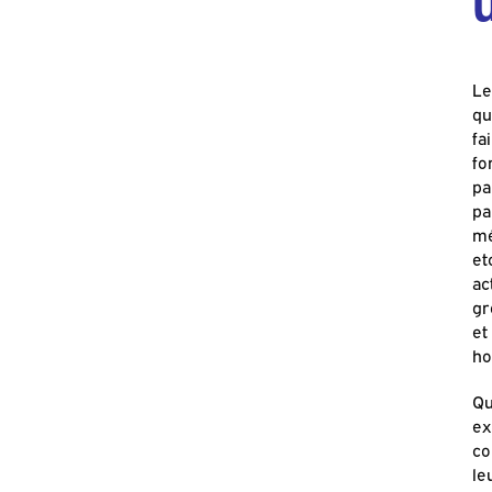
Le
qu
fa
fo
pa
pa
mé
et
ac
gr
et
ho
Qu
ex
co
le