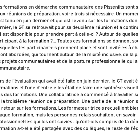
s formations en démarche communautaire des Pissenlits sont s
ux réunions de préparation, voire trois si nécessaire. Un mome
est tenu en juin dernier et qui est revenu sur les formations 
rnier, le GT se retrouvait pour sa deuxième réunion et a contin
i est disponible pour prendre part à celle-ci ? Autour de quelles 
rticipant à la formation ?… Toutes ces formations se donnent sou
squelles les participant·e·s prennent place et sont invité·e·s à 
sont abordées, qui tournent autour de la mixité inclusive, de la p
s projets communautaires et de la posture professionnelle qui ai
mmunautaire.
rs de l’évaluation qui avait été faite en juin dernier, le GT avai
rmations et l’une d’entre elles était de faire une synthèse visue
rs des formations. Une collaboratrice a commencé à travailler s
 la troisième réunion de préparation. Une partie de la réunion s
 retour sur les formations. Les formateur·trice·s recueillent bien
aque formation, mais les personnes-relais souhaitent en savoir
ofessionnel·le·s qui les ont suivies : qu’ont-iels compris de la
rmation a-t-elle été partagée avec des collègues, le reste de l’é