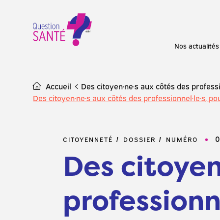
Skip
to
content
Nos actualités
Accueil
Des citoyen·ne·s aux côtés des profes
Des citoyen·ne·s aux côtés des professionnel·le·s,
0
CITOYENNETÉ
DOSSIER
NUMÉRO
Des citoyen
professionne