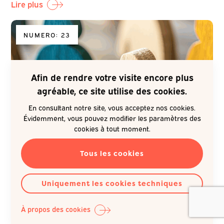
Lire plus
NUMERO: 23
Afin de rendre votre visite encore plus
agréable, ce site utilise des cookies.
En consultant notre site, vous acceptez nos cookies.
Évidemment, vous pouvez modifier les paramètres des
cookies à tout moment.
ANALYSES
NUMÉRO
(IN)ÉGALITÉS
10.09.2025
Tous les cookies
L’universalisme proportionné, un
indispensable pour lutter contre les
Uniquement les cookies techniques
inégalités sociales de santé
À propos des cookies
L’approche de l’universalisme proportionné suscite beaucoup