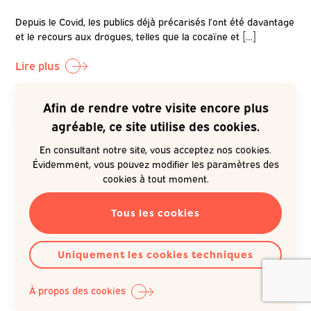
Depuis le Covid, les publics déjà précarisés l’ont été davantage
et le recours aux drogues, telles que la cocaïne et […]
Lire plus
Afin de rendre votre visite encore plus
NUMERO: 23
agréable, ce site utilise des cookies.
En consultant notre site, vous acceptez nos cookies.
Évidemment, vous pouvez modifier les paramètres des
cookies à tout moment.
Tous les cookies
DONNÉES SCIENTIFIQUES
NUMÉRO
Uniquement les cookies techniques
ACCÈS AUX SOINS
10.09.2025
À propos des cookies
Une étape supplémentaire dans la